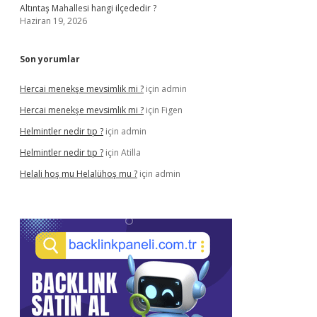
Altıntaş Mahallesi hangi ilçededir ?
Haziran 19, 2026
Son yorumlar
Hercai menekşe mevsimlik mi ?
için
admin
Hercai menekşe mevsimlik mi ?
için
Figen
Helmintler nedir tıp ?
için
admin
Helmintler nedir tıp ?
için
Atilla
Helali hoş mu Helalühoş mu ?
için
admin