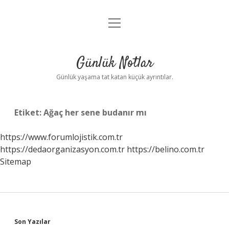
menüyü
Anasayfa
aç
Gizlilik Politikası
Günlük Notlar
Yasal Uyarı
Günlük yaşama tat katan küçük ayrıntılar.
Hakkımızda
Etiket:
Ağaç her sene budanır mı
https://www.forumlojistik.com.tr
https://dedaorganizasyon.com.tr
https://belino.com.tr
Sitemap
Sidebar
Son Yazılar