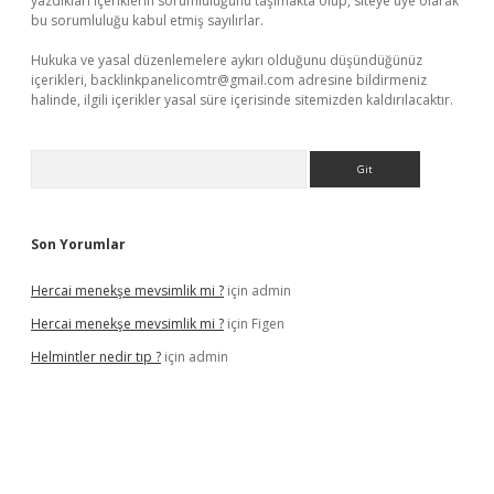
yazdıkları içeriklerin sorumluluğunu taşımakta olup, siteye üye olarak
bu sorumluluğu kabul etmiş sayılırlar.
Hukuka ve yasal düzenlemelere aykırı olduğunu düşündüğünüz
içerikleri,
backlinkpanelicomtr@gmail.com
adresine bildirmeniz
halinde, ilgili içerikler yasal süre içerisinde sitemizden kaldırılacaktır.
Arama
Son Yorumlar
Hercai menekşe mevsimlik mi ?
için
admin
Hercai menekşe mevsimlik mi ?
için
Figen
Helmintler nedir tıp ?
için
admin