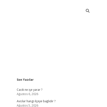
Sidebar
Son Yazılar
ilbet
Cacık ne işe yarar ?
Ağustos 6, 2026
Avcılar hangi ilçeye bağlıdır ?
Ağustos 5, 2026