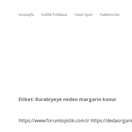
Anasayfa
Gizlilik Politikası
Yasal Uyarı
Hakkımızda
Etiket:
Kurabiyeye neden margarin konur
https://www.forumlojistik.com.tr
https://dedaorgan