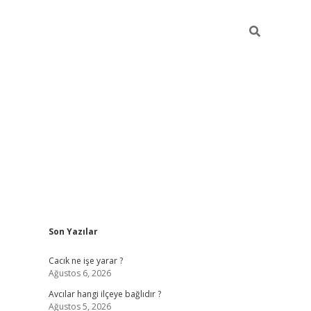
Sidebar
Son Yazılar
ilbet
Cacık ne işe yarar ?
Ağustos 6, 2026
Avcılar hangi ilçeye bağlıdır ?
Ağustos 5, 2026