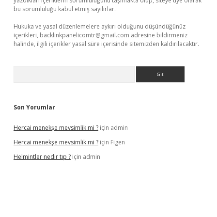
yazdıkları içeriklerin sorumluluğunu taşımakta olup, siteye üye olarak
bu sorumluluğu kabul etmiş sayılırlar.
Hukuka ve yasal düzenlemelere aykırı olduğunu düşündüğünüz
içerikleri,
backlinkpanelicomtr@gmail.com
adresine bildirmeniz
halinde, ilgili içerikler yasal süre içerisinde sitemizden kaldırılacaktır.
Arama
Son Yorumlar
Hercai menekşe mevsimlik mi ?
için
admin
Hercai menekşe mevsimlik mi ?
için
Figen
Helmintler nedir tıp ?
için
admin