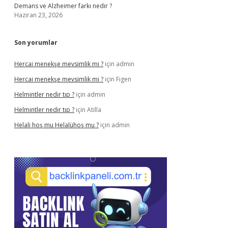
Demans ve Alzheimer farkı nedir ?
Haziran 23, 2026
Son yorumlar
Hercai menekşe mevsimlik mi ?
için
admin
Hercai menekşe mevsimlik mi ?
için
Figen
Helmintler nedir tıp ?
için
admin
Helmintler nedir tıp ?
için
Atilla
Helali hoş mu Helalühoş mu ?
için
admin