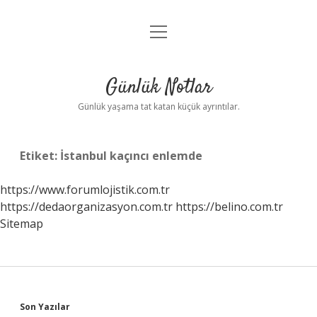
menüyü
Anasayfa
aç
Gizlilik Politikası
Günlük Notlar
Yasal Uyarı
Günlük yaşama tat katan küçük ayrıntılar.
Hakkımızda
Etiket:
İstanbul kaçıncı enlemde
https://www.forumlojistik.com.tr
https://dedaorganizasyon.com.tr
https://belino.com.tr
Sitemap
Sidebar
Son Yazılar