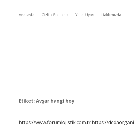
Anasayfa
Gizlilik Politikası
Yasal Uyarı
Hakkımızda
Etiket:
Avşar hangi boy
https://www.forumlojistik.com.tr
https://dedaorgan