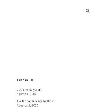
Sidebar
Son Yazılar
ilbet
Cacık ne işe yarar ?
Ağustos 6, 2026
Avcılar hangi ilçeye bağlıdır ?
Ağustos 5, 2026